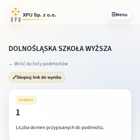
☰
Menu
XPU Sp. z o.o.
DOLNOŚLĄSKA SZKOŁA WYŻSZA
← Wróć do listy podmiotów
🔗
Skopiuj link do wyniku
DOMENY
1
Liczba domen przypisanych do podmiotu.