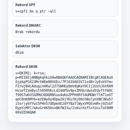
Rekord SPF
v=spf1 mx a ptr ~all
Rekord DMARC
Brak rekordu
Selektor DKIM
dkim
Rekord DKIM
v=DKIM1; k=rsa;
p=MIIBIjANBgkqhkiG9w0BAQEFAAOCAQ8AMIIBCgKCAQEAuO
6jpkpPSX23MrtWEm90VUEx/7PJ43VAO3V71x4BrJyEoVXfm+
FZrwjB4LAduginHRal2Z7SWHby8mVdqKaY0CIj2UzhJGtRkM
HvseTZzmBystS95RhKcLdI4APGv9p+ZRhbrdwsdtQvftY6DC
f99STwD35X0MdJQOQRNSuu4oKoZPPHXRt54UMGWrTl6T1oGT
qnC0nK6MYb+ezEWyOy4Dpw20jYKu70j66ChBolynVNC3Kw57
i5srjy6YYw15PHn57dDpeXE2dYY8aTlWyxVPQSvmR+j0ZsGf
DypYcMFC/mAvGr6K5Hso8KfWJ3u/2s6urXsf5+h3viToF8HM
60xQIDAQAB