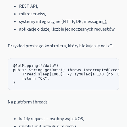
REST API,
mikroserwisy,
systemy integracyjne (HTTP, DB, messaging),
aplikacje o dużej liczbie jednoczesnych requestów.
Przykład prostego kontrolera, który blokuje się na I/O:
@GetMapping("/data")

public String getData() throws InterruptedException
    Thread.sleep(1000); // symulacja I/O (np. DB, H
    return "OK";

}
Na platform threads:
każdy request = osobny wątek OS,
szybki limit przy dużym ruchu.