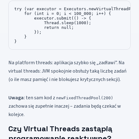
try (var executor = Executors.newVirtualThreadPerTa
    for (int i = 0; i < 100_000; i++) {

        executor.submit(() -> {

            Thread.sleep(1000);

            return null;

        });

    }

}
Na platform threads: aplikacja szybko się „zadławi”. Na
virtual threads: JVM spokojnie obsłuży taką liczbę zadań
(o ile masz pamięć i nie blokujesz krytycznych sekcji).
Uwaga:
ten sam kod z
newFixedThreadPool(200)
zachowa się zupełnie inaczej – zadania będą czekać w
kolejce.
Czy Virtual Threads zastąpią
programowanie reaktywne?