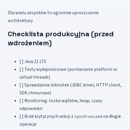
Dla wielu zespołów to ogromne uproszczenie
architektury.
Checklista produkcyjna (przed
wdrożeniem)
[ ] Java 21 LTS
[ ] Testy wydajnościowe (porównanie platform vs
virtual threads)
[ ] Sprawdzenie bibliotek (JDBC driver, HTTP client,
SDK chmurowe)
[ ] Monitoring: liczba wątków, heap, czasy
odpowiedzi
[ ] Brak krytycznych sekcji z
na długie
synchronized
operacje