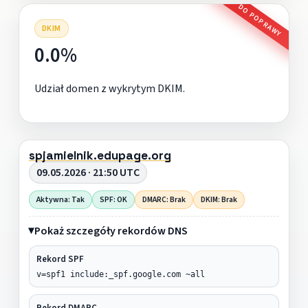
DO POPRAWY
DKIM
0.0%
Udział domen z wykrytym DKIM.
spjamielnik.edupage.org
09.05.2026 · 21:50 UTC
Aktywna: Tak
SPF: OK
DMARC: Brak
DKIM: Brak
Pokaż szczegóły rekordów DNS
Rekord SPF
v=spf1 include:_spf.google.com ~all
Rekord DMARC