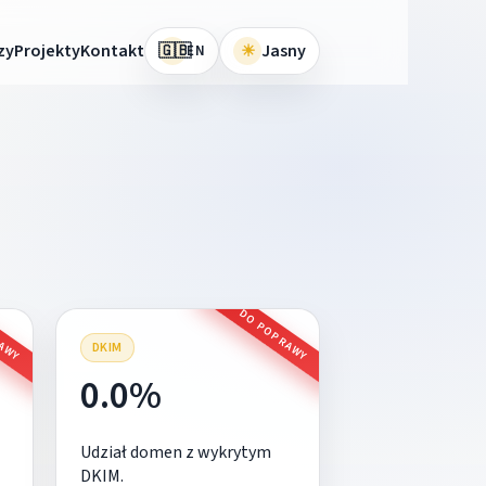
🇬🇧
zy
Projekty
Kontakt
☀
Jasny
EN
RAWY
DO POPRAWY
DKIM
0.0%
Udział domen z wykrytym
DKIM.