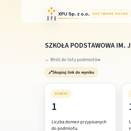
XPU Sp. z o.o.
SOFTWARE HOUSE
SZKOŁA PODSTAWOWA IM. J
← Wróć do listy podmiotów
🔗
Skopiuj link do wyniku
DOMENY
1
Liczba domen przypisanych
do podmiotu.
r