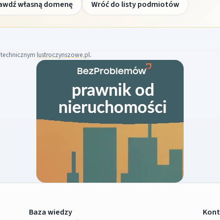
awdź własną domenę
Wróć do listy podmiotów
m technicznym
lustroczynszowe.pl
.
Baza wiedzy
Kont