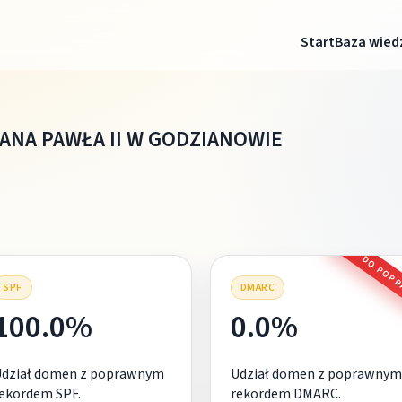
Start
Baza wied
ANA PAWŁA II W GODZIANOWIE
DO POP
SPF
DMARC
100.0%
0.0%
Udział domen z poprawnym
Udział domen z poprawnym
ekordem SPF.
rekordem DMARC.