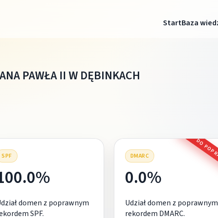
Start
Baza wied
ANA PAWŁA II W DĘBINKACH
DO POP
SPF
DMARC
100.0%
0.0%
Udział domen z poprawnym
Udział domen z poprawnym
ekordem SPF.
rekordem DMARC.