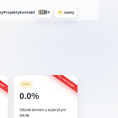
🇬🇧
zy
Projekty
Kontakt
☀
Jasny
EN
RAWY
DO POPRAWY
DKIM
0.0%
Udział domen z wykrytym
DKIM.