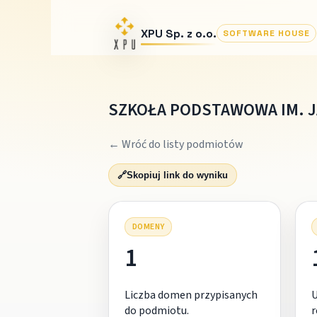
XPU Sp. z o.o.
SOFTWARE HOUSE
SZKOŁA PODSTAWOWA IM. J
← Wróć do listy podmiotów
🔗
Skopiuj link do wyniku
DOMENY
1
Liczba domen przypisanych
do podmiotu.
r