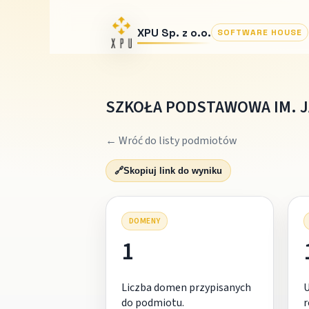
XPU Sp. z o.o.
SOFTWARE HOUSE
SZKOŁA PODSTAWOWA IM. J
← Wróć do listy podmiotów
🔗
Skopiuj link do wyniku
DOMENY
1
Liczba domen przypisanych
do podmiotu.
r