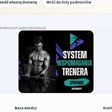
awdź własną domenę
Wróć do listy podmiotów
m technicznym
lustroczynszowe.pl
.
Baza wiedzy
Kont