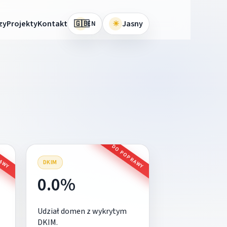
🇬🇧
zy
Projekty
Kontakt
☀
Jasny
EN
RAWY
DO POPRAWY
DKIM
0.0%
Udział domen z wykrytym
DKIM.