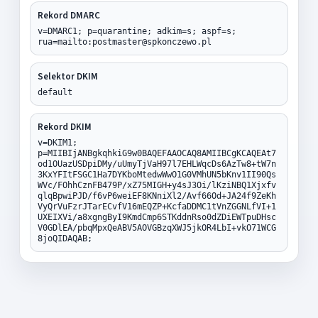
Rekord DMARC
v=DMARC1; p=quarantine; adkim=s; aspf=s;
rua=mailto:postmaster@spkonczewo.pl
Selektor DKIM
default
Rekord DKIM
v=DKIM1;
p=MIIBIjANBgkqhkiG9w0BAQEFAAOCAQ8AMIIBCgKCAQEAt7
od1OUazUSDpiDMy/uUmyTjVaH97l7EHLWqcDs6AzTw8+tW7n
3KxYFItFSGC1Ha7DYKboMtedwWwO1G0VMhUN5bKnv1II90Qs
WVc/FOhhCznFB479P/xZ75MIGH+y4sJ3Oi/lKziNBQ1Xjxfv
qlqBpwiPJD/f6vP6weiEF8KNniXl2/Avf66Od+JA24f9ZeKh
VyQrVuFzrJTarECvfV16mEQZP+KcfaDDMC1tVnZGGNLfVI+1
UXEIXVi/a8xgngByI9KmdCmp6STKddnRso0dZDiEWTpuDHsc
V0GDlEA/pbqMpxQeABV5AOVGBzqXWJ5jkOR4LbI+vkO71WCG
8joQIDAQAB;