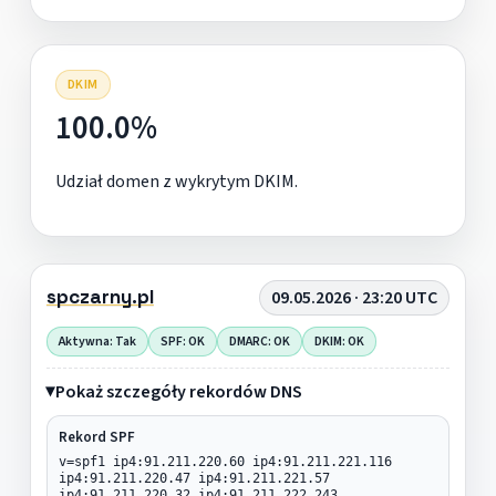
DKIM
100.0%
Udział domen z wykrytym DKIM.
spczarny.pl
09.05.2026 · 23:20 UTC
Aktywna: Tak
SPF: OK
DMARC: OK
DKIM: OK
Pokaż szczegóły rekordów DNS
Rekord SPF
v=spf1 ip4:91.211.220.60 ip4:91.211.221.116
ip4:91.211.220.47 ip4:91.211.221.57
ip4:91.211.220.32 ip4:91.211.222.243