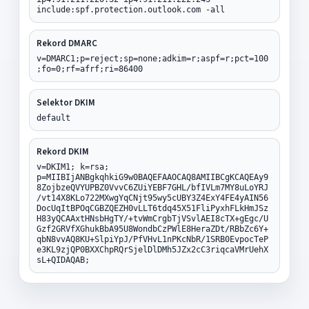
include:spf.protection.outlook.com -all
Rekord DMARC
v=DMARC1;p=reject;sp=none;adkim=r;aspf=r;pct=100
;fo=0;rf=afrf;ri=86400
Selektor DKIM
default
Rekord DKIM
v=DKIM1; k=rsa;
p=MIIBIjANBgkqhkiG9w0BAQEFAAOCAQ8AMIIBCgKCAQEAy9
8ZojbzeQVYUPBZ0VvvC6ZUiYEBF7GHL/bfIVLm7MY8uLoYRJ
/vt14X8KLo722MXwgYqCNjt95wy5cUBY3Z4ExY4FE4yAIN56
DocUqItBPOqCGBZQEZH0vLLT6tdq45X51FliPyxhFLkHmJSz
H83yQCAAxtHNsbHgTY/+tvWmCrgbTjVSvlAEI8cTX+gEgc/U
Gzf2GRVfXGhukBbA95U8WondbCzPWlE8HeraZDt/RBbZc6Y+
qbN8vvAQ8KU+SlpiYpJ/PfVHvL1nPKcNbR/1SRB0EvpocTeP
e3KL9zjQP0BXXChpRQrSjelDlDMh5JZx2cC3riqcaVMrUehX
sL+QIDAQAB;