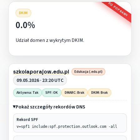
DO POPRAWY
DKIM
0.0%
Udział domen z wykrytym DKIM.
szkolaporajow.edu.pl
Edukacja (.edu.pl)
09.05.2026 · 23:20 UTC
Aktywna: Tak
SPF: OK
DMARC: Brak
DKIM: Brak
Pokaż szczegóły rekordów DNS
Rekord SPF
v=spf1 include:spf.protection.outlook.com -all