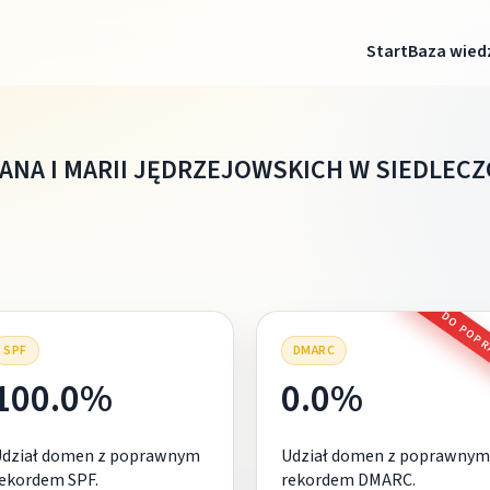
Start
Baza wied
ANA I MARII JĘDRZEJOWSKICH W SIEDLECZ
DO POP
SPF
DMARC
100.0%
0.0%
Udział domen z poprawnym
Udział domen z poprawnym
ekordem SPF.
rekordem DMARC.