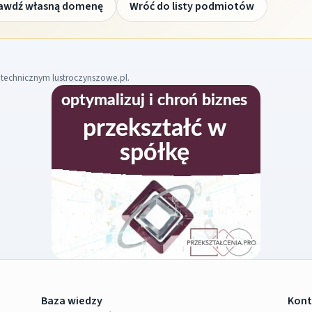
awdź własną domenę
Wróć do listy podmiotów
m technicznym
lustroczynszowe.pl
.
Baza wiedzy
Kont