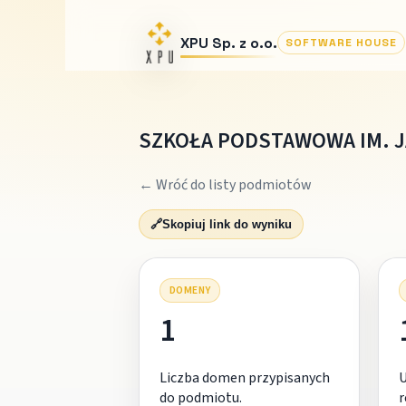
XPU Sp. z o.o.
SOFTWARE HOUSE
SZKOŁA PODSTAWOWA IM. J
← Wróć do listy podmiotów
🔗
Skopiuj link do wyniku
DOMENY
1
Liczba domen przypisanych
do podmiotu.
r