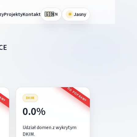
🇬🇧
zy
Projekty
Kontakt
☀
Jasny
EN
CE
RAWY
DO POPRAWY
DKIM
0.0%
Udział domen z wykrytym
DKIM.