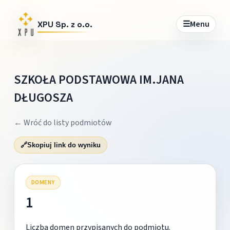
☰
Menu
XPU Sp. z o.o.
SZKOŁA PODSTAWOWA IM.JANA
DŁUGOSZA
← Wróć do listy podmiotów
🔗
Skopiuj link do wyniku
DOMENY
1
Liczba domen przypisanych do podmiotu.