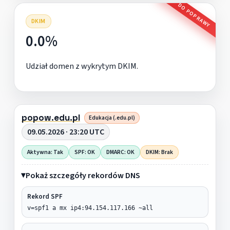
DO POPRAWY
DKIM
0.0%
Udział domen z wykrytym DKIM.
popow.edu.pl
Edukacja (.edu.pl)
09.05.2026 · 23:20 UTC
Aktywna: Tak
SPF: OK
DMARC: OK
DKIM: Brak
Pokaż szczegóły rekordów DNS
Rekord SPF
v=spf1 a mx ip4:94.154.117.166 ~all