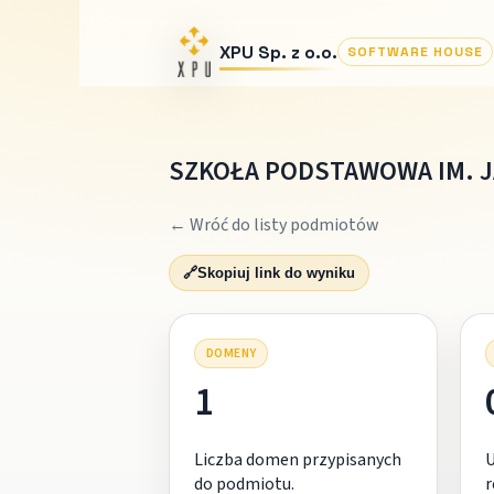
XPU Sp. z o.o.
SOFTWARE HOUSE
SZKOŁA PODSTAWOWA IM. 
← Wróć do listy podmiotów
🔗
Skopiuj link do wyniku
DOMENY
1
Liczba domen przypisanych
do podmiotu.
r