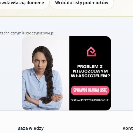
awdź własną domenę
Wróć do listy podmiotów
m technicznym
lustroczynszowe.pl
.
Baza wiedzy
Kont