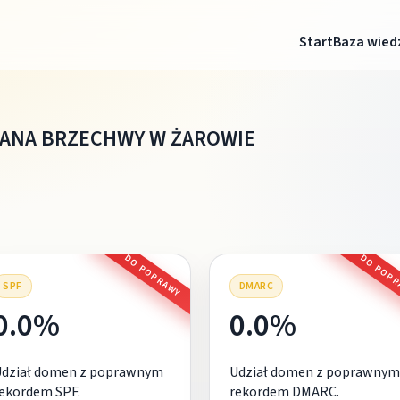
Start
Baza wied
JANA BRZECHWY W ŻAROWIE
DO POPRAWY
DO POP
SPF
DMARC
0.0%
0.0%
Udział domen z poprawnym
Udział domen z poprawnym
ekordem SPF.
rekordem DMARC.