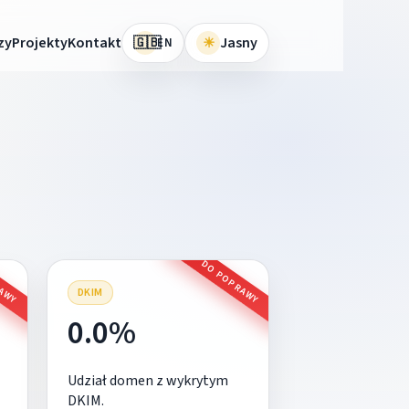
🇬🇧
zy
Projekty
Kontakt
☀
Jasny
EN
RAWY
DO POPRAWY
DKIM
0.0%
Udział domen z wykrytym
DKIM.