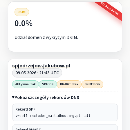
DO POPRAWY
DKIM
0.0%
Udział domen z wykrytym DKIM.
spjedrzejow.jakubow.pl
09.05.2026 · 21:43 UTC
Aktywna: Tak
SPF: OK
DMARC: Brak
DKIM: Brak
Pokaż szczegóły rekordów DNS
Rekord SPF
v=spf1 include:_mail.dhosting.pl -all
Rekord DMARC