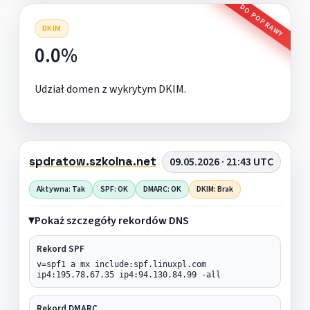
DO POPRAWY
DKIM
0.0%
Udział domen z wykrytym DKIM.
spdratow.szkolna.net
09.05.2026 · 21:43 UTC
Aktywna: Tak
SPF: OK
DMARC: OK
DKIM: Brak
Pokaż szczegóły rekordów DNS
Rekord SPF
v=spf1 a mx include:spf.linuxpl.com
ip4:195.78.67.35 ip4:94.130.84.99 -all
Rekord DMARC