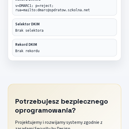
v=DMARC1; p=reject;
rua=mailto:dmarc@spdratow.szkolna.net
Selektor DKIM
Brak selektora
Rekord DKIM
Brak rekordu
Potrzebujesz bezpiecznego
oprogramowania?
Projektujemy i rozwijamy systemy zgodnie z
zasadami Security by Design.