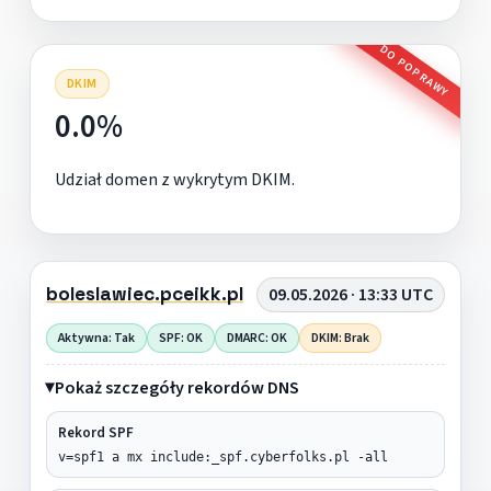
DO POPRAWY
DKIM
0.0%
Udział domen z wykrytym DKIM.
boleslawiec.pceikk.pl
09.05.2026 · 13:33 UTC
Aktywna: Tak
SPF: OK
DMARC: OK
DKIM: Brak
Pokaż szczegóły rekordów DNS
Rekord SPF
v=spf1 a mx include:_spf.cyberfolks.pl -all