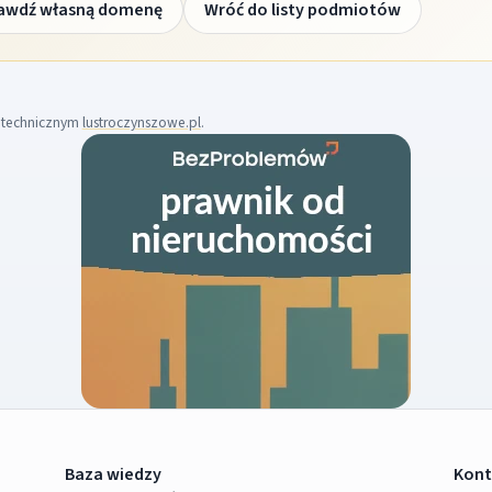
awdź własną domenę
Wróć do listy podmiotów
m technicznym
lustroczynszowe.pl
.
Baza wiedzy
Kont