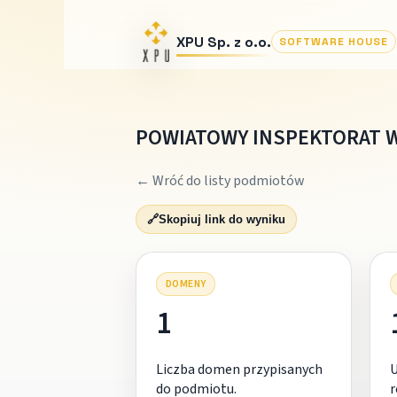
XPU Sp. z o.o.
SOFTWARE HOUSE
POWIATOWY INSPEKTORAT W
← Wróć do listy podmiotów
🔗
Skopiuj link do wyniku
DOMENY
1
Liczba domen przypisanych
do podmiotu.
r