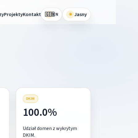
🇬🇧
zy
Projekty
Kontakt
☀
Jasny
EN
DKIM
100.0%
Udział domen z wykrytym
DKIM.