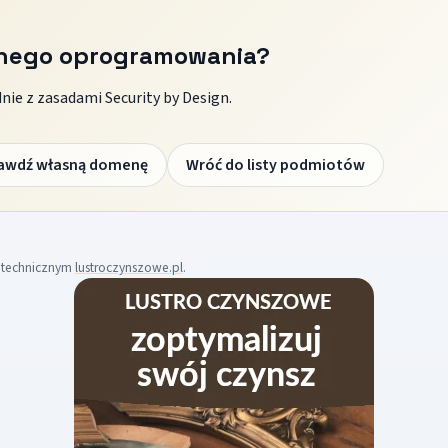
znego oprogramowania?
ie z zasadami Security by Design.
awdź własną domenę
Wróć do listy podmiotów
m technicznym
lustroczynszowe.pl
.