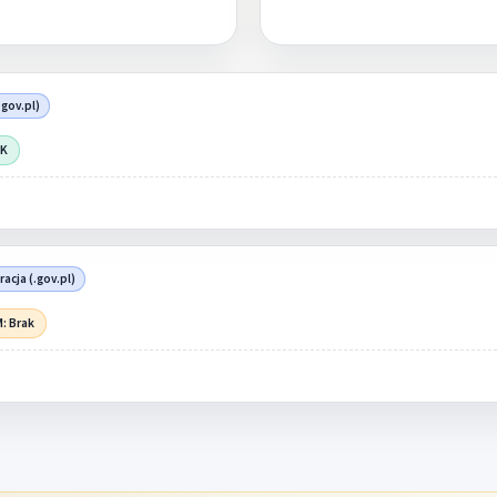
.gov.pl)
OK
acja (.gov.pl)
: Brak