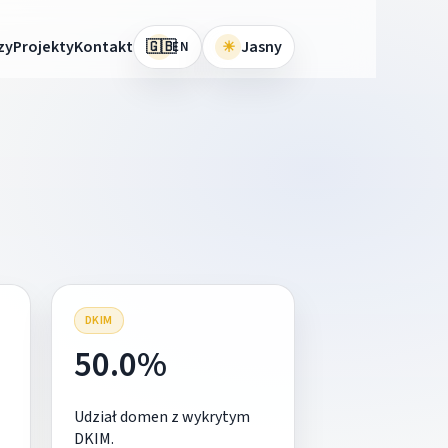
🇬🇧
zy
Projekty
Kontakt
☀
Jasny
EN
DKIM
50.0%
Udział domen z wykrytym
DKIM.