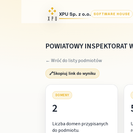
XPU Sp. z o.o.
SOFTWARE HOUSE
POWIATOWY INSPEKTORAT 
← Wróć do listy podmiotów
🔗
Skopiuj link do wyniku
DOMENY
2
Liczba domen przypisanych
do podmiotu.
r