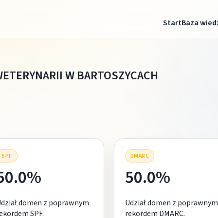
Start
Baza wied
WETERYNARII W BARTOSZYCACH
SPF
DMARC
50.0%
50.0%
Udział domen z poprawnym
Udział domen z poprawnym
ekordem SPF.
rekordem DMARC.