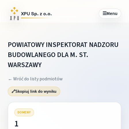
☰
Menu
XPU Sp. z o.o.
POWIATOWY INSPEKTORAT NADZORU
BUDOWLANEGO DLA M. ST.
WARSZAWY
← Wróć do listy podmiotów
🔗
Skopiuj link do wyniku
DOMENY
1