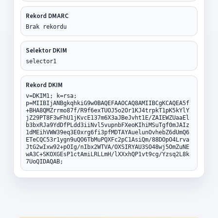
Rekord DMARC
Brak rekordu
Selektor DKIM
selector1
Rekord DKIM
v=DKIM1; k=rsa;
p=MIIBIjANBgkqhkiG9w0BAQEFAAOCAQ8AMIIBCgKCAQEA5f
+BHA8QMZrrmo87f/R9f6exTUOJ5o2Or1KJ4trpkT1pK5kYlY
jZ29PT8F3wFhU1jKvcE137m6X3aJBeJvht1E/ZAIEWZUaaEl
b3bxRJa9YdDfPLdd3iiNvl5vupnbFXeoKIhiMSuTgf0mJAIz
1dMEihVWW39eq3E0xrg6fi3pfMDTAYAuelunOvhebZ6dUmQ6
ETeCQC53r1ygn9uQO6TbMuPQXFc2pC1AsiQm/88DOpO4Lrva
JtG2wIxw92+pOIg/nIbx2WTVA/OXSIRYAU3SO48wj5OmZuNE
wA3C+SKOXGEsP1ctAmiLRLLmH/lXXxhQP1vt9cg/Yzsq2L8k
7UoQIDAQAB;