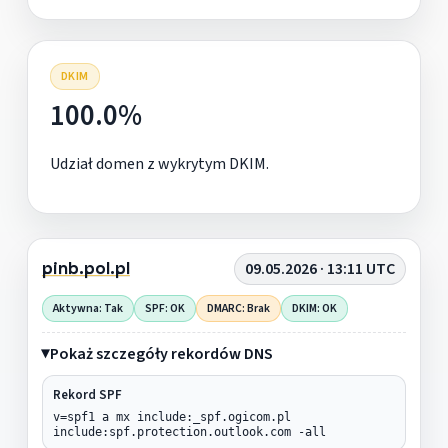
DKIM
100.0%
Udział domen z wykrytym DKIM.
pinb.pol.pl
09.05.2026 · 13:11 UTC
Aktywna: Tak
SPF: OK
DMARC: Brak
DKIM: OK
Pokaż szczegóły rekordów DNS
Rekord SPF
v=spf1 a mx include:_spf.ogicom.pl
include:spf.protection.outlook.com -all