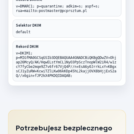
v=DMARC1; p=quarantine; adkim=s; aspf=s;
rua=mailto:postmaster@pcprsztum.pl
Selektor DKIM
default
Rekord DKIM
v=DKIM1;
p=MIGfMA0GCSqGSIb3DQEBAQUAA4GNADCBiQKBgQDwZV+Ohj
ap26McyQ/AK/HqwELstYmCL1NyO3PpSczTnopWlW2iR4/w1z
cY7fyCbe2mqe9Z7v6fr67VjQ4P//n+EsA6y0JrrkLxY+KBgx
sCJ1yZuRW+KcwiTZlLKw06kKDp45hL2kajjOVX8bHjjExS2a
Q//x6gin+fJP2kX4PKDQIDAQAB;
Potrzebujesz bezpiecznego