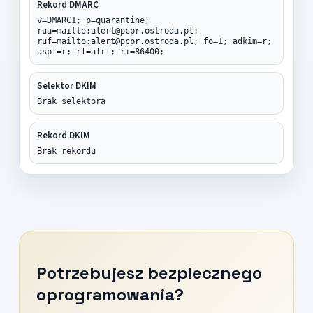
Rekord DMARC
v=DMARC1; p=quarantine;
rua=mailto:alert@pcpr.ostroda.pl;
ruf=mailto:alert@pcpr.ostroda.pl; fo=1; adkim=r;
aspf=r; rf=afrf; ri=86400;
Selektor DKIM
Brak selektora
Rekord DKIM
Brak rekordu
Potrzebujesz bezpiecznego
oprogramowania?