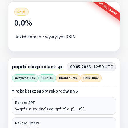
DO POPRAWY
DKIM
0.0%
Udział domen z wykrytym DKIM.
pcprbielskpodlaski.pl
09.05.2026 · 12:59 UTC
Aktywna: Tak
SPF: OK
DMARC: Brak
DKIM: Brak
Pokaż szczegóły rekordów DNS
Rekord SPF
v=spf1 a mx include:spf.tld.pl -all
Rekord DMARC