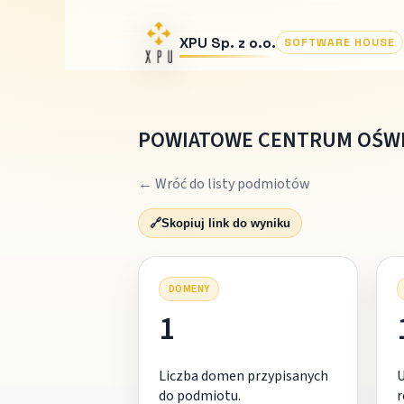
XPU Sp. z o.o.
SOFTWARE HOUSE
POWIATOWE CENTRUM OŚWI
← Wróć do listy podmiotów
🔗
Skopiuj link do wyniku
DOMENY
1
Liczba domen przypisanych
do podmiotu.
r