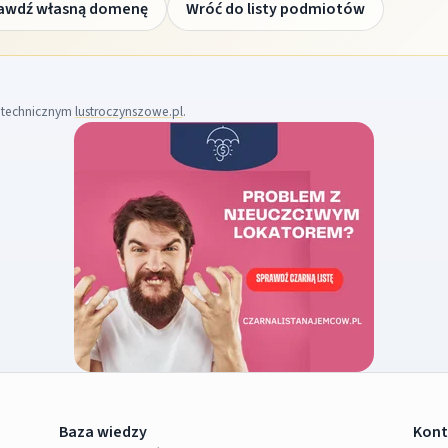
awdź własną domenę
Wróć do listy podmiotów
m technicznym
lustroczynszowe.pl
.
Baza wiedzy
Kont