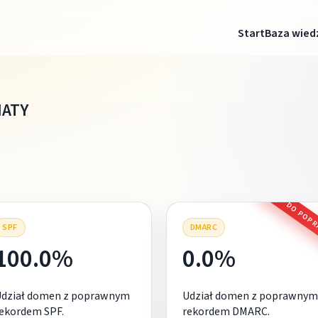
Start
Baza wied
ATY
DO POP
SPF
DMARC
100.0%
0.0%
Udział domen z poprawnym
Udział domen z poprawnym
ekordem SPF.
rekordem DMARC.