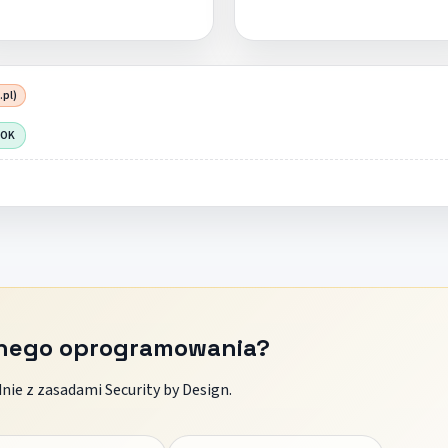
.pl)
 OK
znego oprogramowania?
ie z zasadami Security by Design.