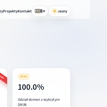
🇬🇧
zy
Projekty
Kontakt
☀
Jasny
EN
RAWY
DKIM
100.0%
Udział domen z wykrytym
DKIM.