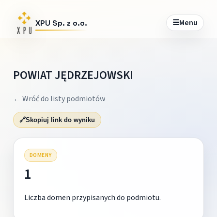
☰
Menu
XPU Sp. z o.o.
POWIAT JĘDRZEJOWSKI
← Wróć do listy podmiotów
🔗
Skopiuj link do wyniku
DOMENY
1
Liczba domen przypisanych do podmiotu.