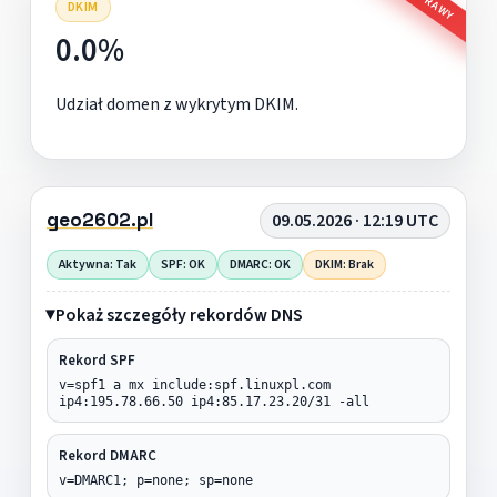
DKIM
0.0%
Udział domen z wykrytym DKIM.
geo2602.pl
09.05.2026 · 12:19 UTC
Aktywna: Tak
SPF: OK
DMARC: OK
DKIM: Brak
Pokaż szczegóły rekordów DNS
Rekord SPF
v=spf1 a mx include:spf.linuxpl.com
ip4:195.78.66.50 ip4:85.17.23.20/31 -all
Rekord DMARC
v=DMARC1; p=none; sp=none