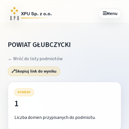
☰
Menu
XPU Sp. z o.o.
POWIAT GŁUBCZYCKI
← Wróć do listy podmiotów
🔗
Skopiuj link do wyniku
DOMENY
1
Liczba domen przypisanych do podmiotu.