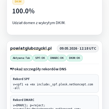
DKIM
100.0%
Udział domen z wykrytym DKIM.
powiatglubczycki.pl
09.05.2026 · 12:18 UTC
Aktywna: Tak
SPF: OK
DMARC: OK
DKIM: OK
Pokaż szczegóły rekordów DNS
Rekord SPF
v=spf1 +a +mx include:_spf.plesk.netkoncept.com
-all
Rekord DMARC
v=DMARC1; p=reject;
rua=mailto:dmarc@reports.netkoncept.com;