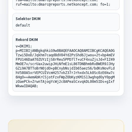
ruf=mailto:dmarc@reports.netkoncept.com; fo=1;
Selektor DKIM
default
Rekord DKIM
v=DKIM1;
p=MIIBIjANBgkqhkiG9w0BAQEFAAOCAQ8AMIIBCgKCAQEA0G
Tzwi5DoD/Jqkhm7caqd8dV04Yd2PsShd6Jjwou+2t+bp4mEV
FPU146DaAT0ZUYzIjS8rReu5PPD7lT+uCF4xuZjsJd+FIZ49
MmOE7v/scrUax2uwipJHiNfmE1sL86TDNBhmbRxBWER9JJHy
GZi9A7BTToBrN0jdO+pBCnybNsjdIb65aezS6/bdKsNovFLd
hV580A5xrVEPCUIVcmH257xkZ37rJrhxdx5Lk0Sc0zE6kw7c
6HgO++AemAbKrCSjotFzxFWpZ0bKyzKM1S13wghqdOyY0pgM
zOaePCk+ZrwnTAjogYcWj2c8APeaSCxvqkDL00m5IDs+gIxf
WkwwIDAQAB;