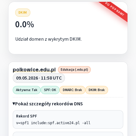
DO POPRAWY
DKIM
0.0%
Udział domen z wykrytym DKIM.
polkowice.edu.pl
Edukacja (.edu.pl)
09.05.2026 · 11:58 UTC
Aktywna: Tak
SPF: OK
DMARC: Brak
DKIM: Brak
Pokaż szczegóły rekordów DNS
Rekord SPF
v=spf1 include:spf.active24.pl -all