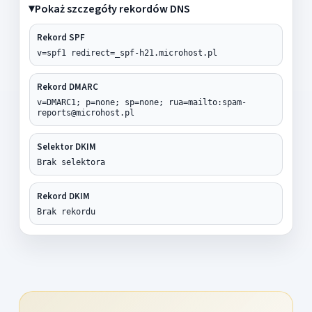
Pokaż szczegóły rekordów DNS
Rekord SPF
v=spf1 redirect=_spf-h21.microhost.pl
Rekord DMARC
v=DMARC1; p=none; sp=none; rua=mailto:spam-
reports@microhost.pl
Selektor DKIM
Brak selektora
Rekord DKIM
Brak rekordu