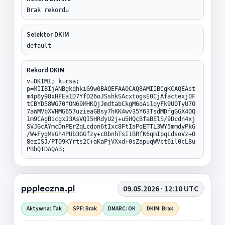
Brak rekordu
Selektor DKIM
default
Rekord DKIM
v=DKIM1; k=rsa;
p=MIIBIjANBgkqhkiG9w0BAQEFAAOCAQ8AMIIBCgKCAQEAst
m4p6y98xHFEa1D7YfD26oJSshkSAcxtogsE0CjAfactexj0F
tCBYD58WG70fON69MHKQjJmdtabCkgM6oAilqyFk9U0TyU7O
7aWMVbXVHMG657uzieaGBsy7hKK4wv35Y63TsdMDfgGGX4OQ
1m9CAgBicgxJ3AsVQI5HRdyU2j+u5HQcBfaBElS/9Dcdn4xj
SVJGcAYmcDnPErZqLcdon6tIxc8FtIaPqETTL3WY5mmdyPkG
/W+FygMsGh4PUb3GGfzy+cBbnhTsI1BRfK6qmIpqLdsoVz+O
8ezISJ/PT09KYrts2C+aKaPjVXxd+0sZapuqWVct6il0cL8u
PBhQIDAQAB;
pppleczna.pl
09.05.2026 · 12:10 UTC
Aktywna: Tak
SPF: Brak
DMARC: OK
DKIM: Brak