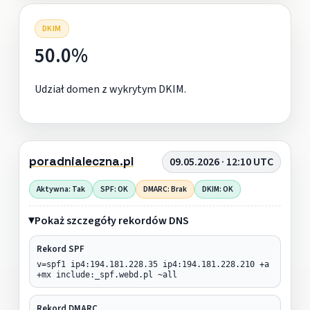
DKIM
50.0%
Udział domen z wykrytym DKIM.
poradnialeczna.pl
09.05.2026 · 12:10 UTC
Aktywna: Tak
SPF: OK
DMARC: Brak
DKIM: OK
Pokaż szczegóły rekordów DNS
Rekord SPF
v=spf1 ip4:194.181.228.35 ip4:194.181.228.210 +a
+mx include:_spf.webd.pl ~all
Rekord DMARC