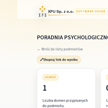
XPU Sp. z o.o.
SOFTWARE HOUSE
PORADNIA PSYCHOLOGICZN
← Wróć do listy podmiotów
🔗
Skopiuj link do wyniku
DOMENY
1
Liczba domen przypisanych
do podmiotu.
r