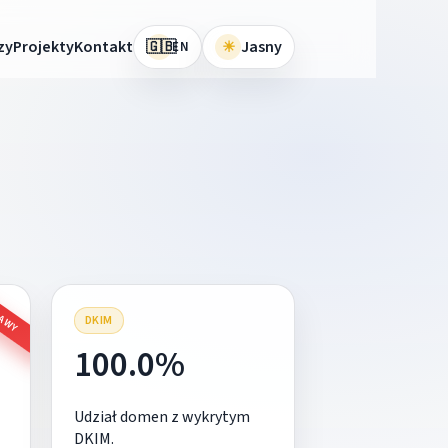
🇬🇧
zy
Projekty
Kontakt
☀
Jasny
EN
RAWY
DKIM
100.0%
Udział domen z wykrytym
DKIM.