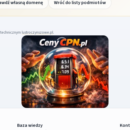
awdź własną domenę
Wróć do listy podmiotów
m technicznym
lustroczynszowe.pl
.
Baza wiedzy
Kont