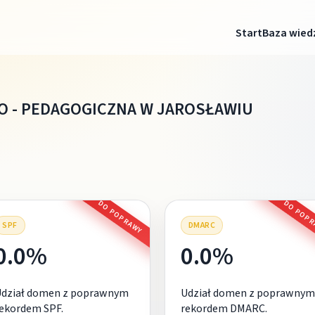
Start
Baza wied
O - PEDAGOGICZNA W JAROSŁAWIU
DO POPRAWY
DO POP
SPF
DMARC
0.0%
0.0%
Udział domen z poprawnym
Udział domen z poprawnym
ekordem SPF.
rekordem DMARC.