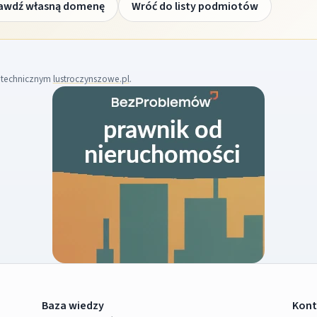
awdź własną domenę
Wróć do listy podmiotów
m technicznym
lustroczynszowe.pl
.
Baza wiedzy
Kont