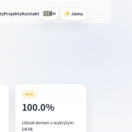
🇬🇧
zy
Projekty
Kontakt
☀
Jasny
EN
DKIM
100.0%
Udział domen z wykrytym
DKIM.