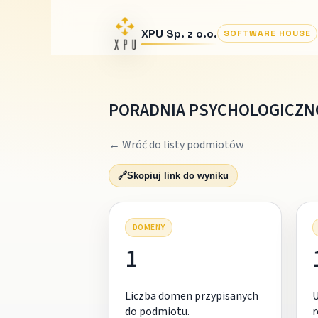
XPU Sp. z o.o.
SOFTWARE HOUSE
PORADNIA PSYCHOLOGICZN
← Wróć do listy podmiotów
🔗
Skopiuj link do wyniku
DOMENY
1
Liczba domen przypisanych
do podmiotu.
r