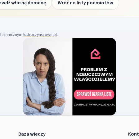
awdź własną domenę
Wróć do listy podmiotów
m technicznym
lustroczynszowe.pl
.
Baza wiedzy
Kont