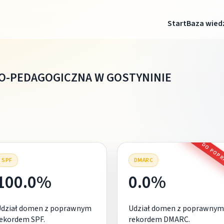
Start
Baza wied
O-PEDAGOGICZNA W GOSTYNINIE
DO POP
SPF
DMARC
100.0%
0.0%
Udział domen z poprawnym
Udział domen z poprawnym
ekordem SPF.
rekordem DMARC.