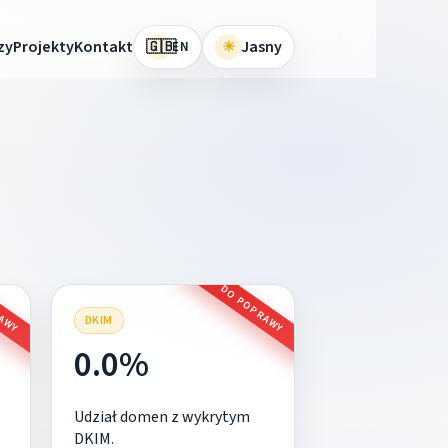
🇬🇧
zy
Projekty
Kontakt
☀
Jasny
EN
RAWY
DO POPRAWY
DKIM
0.0%
Udział domen z wykrytym
DKIM.