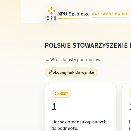
XPU Sp. z o.o.
SOFTWARE HOUSE
POLSKIE STOWARZYSZENIE N
← Wróć do listy podmiotów
🔗
Skopiuj link do wyniku
DOMENY
1
Liczba domen przypisanych
do podmiotu.
r