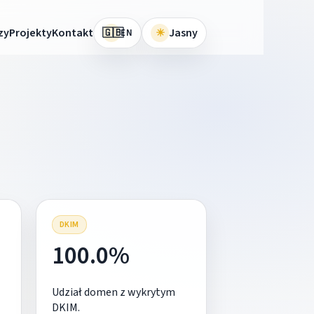
🇬🇧
zy
Projekty
Kontakt
☀
Jasny
EN
DKIM
100.0%
Udział domen z wykrytym
DKIM.