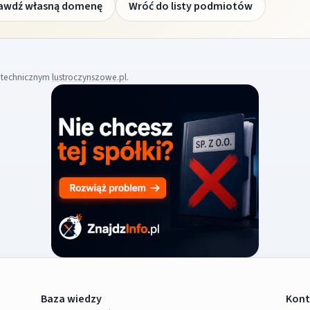
awdź własną domenę
Wróć do listy podmiotów
m technicznym
lustroczynszowe.pl
.
Baza wiedzy
Kont