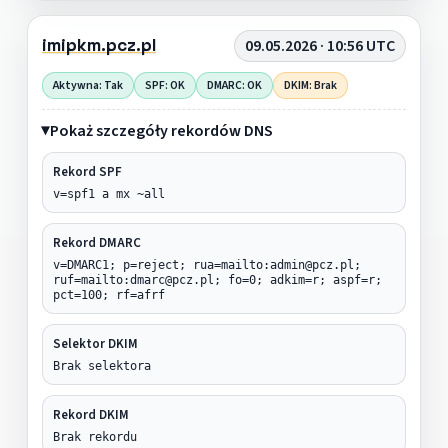
imipkm.pcz.pl
09.05.2026 · 10:56 UTC
Aktywna: Tak
SPF: OK
DMARC: OK
DKIM: Brak
Pokaż szczegóły rekordów DNS
Rekord SPF
v=spf1 a mx ~all
Rekord DMARC
v=DMARC1; p=reject; rua=mailto:admin@pcz.pl;
ruf=mailto:dmarc@pcz.pl; fo=0; adkim=r; aspf=r;
pct=100; rf=afrf
Selektor DKIM
Brak selektora
Rekord DKIM
Brak rekordu