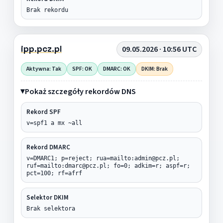
Brak rekordu
ipp.pcz.pl
09.05.2026 · 10:56 UTC
Aktywna: Tak
SPF: OK
DMARC: OK
DKIM: Brak
Pokaż szczegóły rekordów DNS
Rekord SPF
v=spf1 a mx ~all
Rekord DMARC
v=DMARC1; p=reject; rua=mailto:admin@pcz.pl;
ruf=mailto:dmarc@pcz.pl; fo=0; adkim=r; aspf=r;
pct=100; rf=afrf
Selektor DKIM
Brak selektora