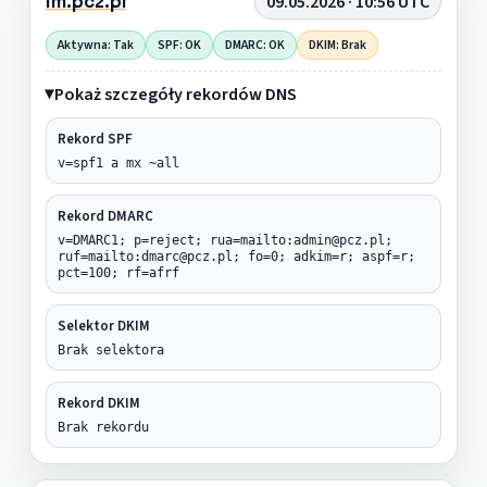
im.pcz.pl
09.05.2026 · 10:56 UTC
Aktywna: Tak
SPF: OK
DMARC: OK
DKIM: Brak
Pokaż szczegóły rekordów DNS
Rekord SPF
v=spf1 a mx ~all
Rekord DMARC
v=DMARC1; p=reject; rua=mailto:admin@pcz.pl;
ruf=mailto:dmarc@pcz.pl; fo=0; adkim=r; aspf=r;
pct=100; rf=afrf
Selektor DKIM
Brak selektora
Rekord DKIM
Brak rekordu