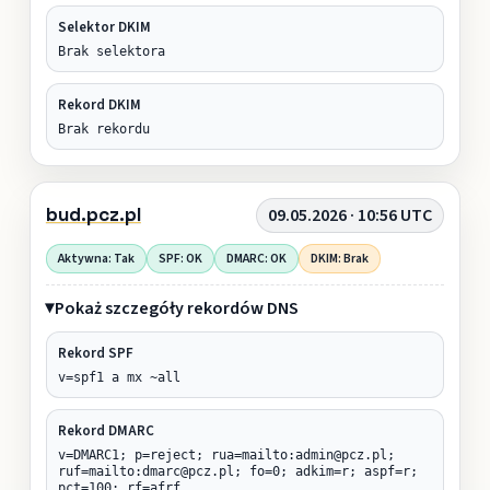
Selektor DKIM
Brak selektora
Rekord DKIM
Brak rekordu
bud.pcz.pl
09.05.2026 · 10:56 UTC
Aktywna: Tak
SPF: OK
DMARC: OK
DKIM: Brak
Pokaż szczegóły rekordów DNS
Rekord SPF
v=spf1 a mx ~all
Rekord DMARC
v=DMARC1; p=reject; rua=mailto:admin@pcz.pl;
ruf=mailto:dmarc@pcz.pl; fo=0; adkim=r; aspf=r;
pct=100; rf=afrf