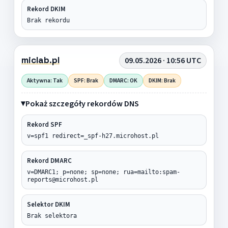
Rekord DKIM
Brak rekordu
miclab.pl
09.05.2026 · 10:56 UTC
Aktywna: Tak
SPF: Brak
DMARC: OK
DKIM: Brak
Pokaż szczegóły rekordów DNS
Rekord SPF
v=spf1 redirect=_spf-h27.microhost.pl
Rekord DMARC
v=DMARC1; p=none; sp=none; rua=mailto:spam-
reports@microhost.pl
Selektor DKIM
Brak selektora