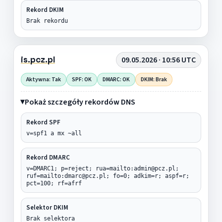
Rekord DKIM
Brak rekordu
is.pcz.pl
09.05.2026 · 10:56 UTC
Aktywna: Tak
SPF: OK
DMARC: OK
DKIM: Brak
Pokaż szczegóły rekordów DNS
Rekord SPF
v=spf1 a mx ~all
Rekord DMARC
v=DMARC1; p=reject; rua=mailto:admin@pcz.pl;
ruf=mailto:dmarc@pcz.pl; fo=0; adkim=r; aspf=r;
pct=100; rf=afrf
Selektor DKIM
Brak selektora