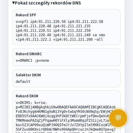
Pokaż szczegóły rekordów DNS
Rekord SPF
v=spf1 ip4:91.211.220.50 ip4:91.211.222.58
ip4:91.211.220.48 ip4:91.211.221.235
ip4:91.211.220.51 ip4:91.211.222.250
ip4:91.211.220.40 ip4:91.211.221.249 +a +mx
+ip4:91.211.222.1 +ip4:91.211.221.200 ~all
Rekord DMARC
v=DMARC1 ;p=none
Selektor DKIM
default
Rekord DKIM
v=DKIM1; k=rsa;
p=MIIBIjANBgkqhkiG9w0BAQEFAAOCAQ8AMIIBCgKCAQEAsb
Fv0JKchygkHkMN1gVwN13Yg0+twGqYR50cNVNqSy/EWjHC5x
ERD5Sfx9AACKW0j4iqg3hP3kDCtWECrpmFjofDm+QeVvKtSz
💬
TMKMnmoPAZqZjPYqawH0YiFXly3MumARqiPZ31ijxL7iwvrP
bo+5ZJCAP09xuQiWPJ9OQIFmJrJx7ZXYpIlmlMXKCoiWlP/e
5GFZuv68K0xirQ8kW/NWhx994ApQHrcucJnJkQme8GTpe+gJ