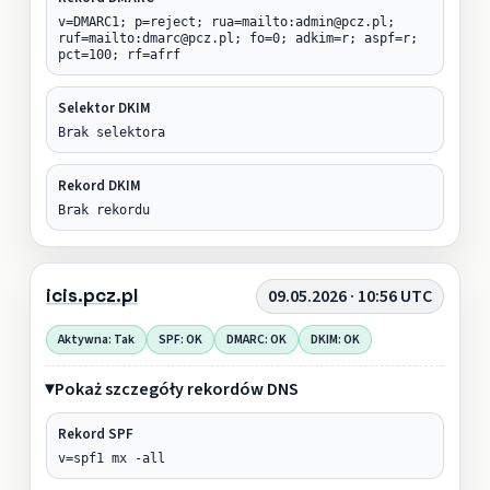
v=DMARC1; p=reject; rua=mailto:admin@pcz.pl;
ruf=mailto:dmarc@pcz.pl; fo=0; adkim=r; aspf=r;
pct=100; rf=afrf
Selektor DKIM
Brak selektora
Rekord DKIM
Brak rekordu
icis.pcz.pl
09.05.2026 · 10:56 UTC
Aktywna: Tak
SPF: OK
DMARC: OK
DKIM: OK
Pokaż szczegóły rekordów DNS
Rekord SPF
v=spf1 mx -all