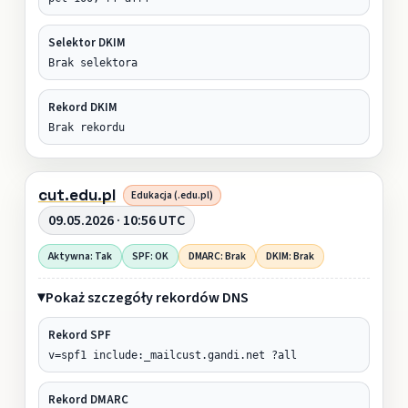
Selektor DKIM
Brak selektora
Rekord DKIM
Brak rekordu
cut.edu.pl
Edukacja (.edu.pl)
09.05.2026 · 10:56 UTC
Aktywna: Tak
SPF: OK
DMARC: Brak
DKIM: Brak
Pokaż szczegóły rekordów DNS
Rekord SPF
v=spf1 include:_mailcust.gandi.net ?all
Rekord DMARC