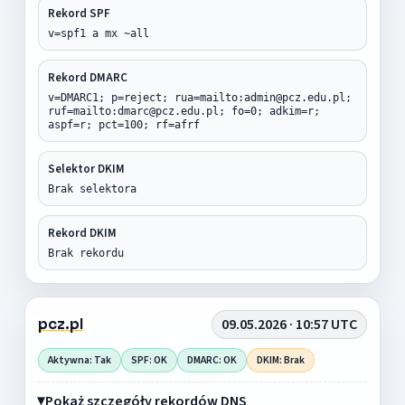
Rekord SPF
v=spf1 a mx ~all
Rekord DMARC
v=DMARC1; p=reject; rua=mailto:admin@pcz.edu.pl;
ruf=mailto:dmarc@pcz.edu.pl; fo=0; adkim=r;
aspf=r; pct=100; rf=afrf
Selektor DKIM
Brak selektora
Rekord DKIM
Brak rekordu
pcz.pl
09.05.2026 · 10:57 UTC
Aktywna: Tak
SPF: OK
DMARC: OK
DKIM: Brak
Pokaż szczegóły rekordów DNS