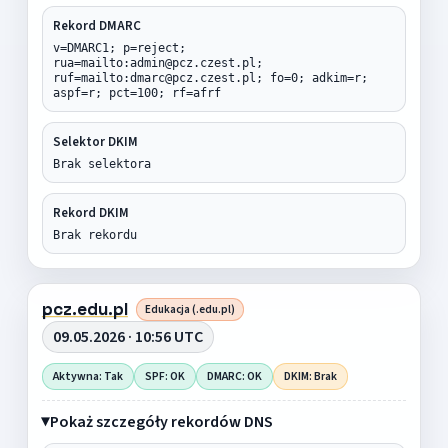
Rekord DMARC
v=DMARC1; p=reject;
rua=mailto:admin@pcz.czest.pl;
ruf=mailto:dmarc@pcz.czest.pl; fo=0; adkim=r;
aspf=r; pct=100; rf=afrf
Selektor DKIM
Brak selektora
Rekord DKIM
Brak rekordu
pcz.edu.pl
Edukacja (.edu.pl)
09.05.2026 · 10:56 UTC
Aktywna: Tak
SPF: OK
DMARC: OK
DKIM: Brak
Pokaż szczegóły rekordów DNS