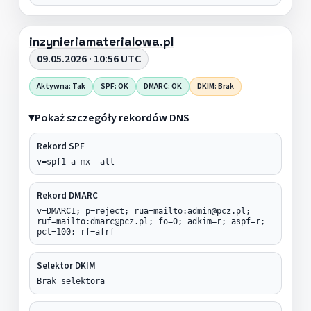
inzynieriamaterialowa.pl
09.05.2026 · 10:56 UTC
Aktywna: Tak
SPF: OK
DMARC: OK
DKIM: Brak
Pokaż szczegóły rekordów DNS
Rekord SPF
v=spf1 a mx -all
Rekord DMARC
v=DMARC1; p=reject; rua=mailto:admin@pcz.pl;
ruf=mailto:dmarc@pcz.pl; fo=0; adkim=r; aspf=r;
pct=100; rf=afrf
Selektor DKIM
Brak selektora