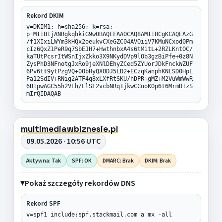
Rekord DKIM
v=DKIM1; h=sha256; k=rsa;
p=MIIBIjANBgkqhkiG9w0BAQEFAAOCAQ8AMIIBCgKCAQEAzG
/f1XIxiLWYm3kHQx2oeukvCXeGZC04AVOiiV7KMuNCxod0Pm
cIz6QxZ1PeR9q7SbEJH7+HwthnbxA4s6tMitL+2RZLKntOC/
kaTUtPcsrItWSnIjxZkko3X9NKydDVp9lOb3gzBiPfe+0z8N
ZysPhD3NFnotgJxRo9jeXNlDEhyZCed5ZYUorJDkFnckWZUF
6Pv6tt9ytPzgVQ+0ObHyQXODJ5LD2+ECzqKanphKNLSD0HpL
Pa12SdIV+RNig2ATF4q8xLXfRtSKU/hDPR+gMZ+M2VuWmWwR
6BIpwAGC55h2VEh/LlSF2vcbNRq1jkwCCuoKOp6t6MrmDIzS
mIrQIDAQAB
multimediawbiznesie.pl
09.05.2026 · 10:56 UTC
Aktywna: Tak
SPF: OK
DMARC: Brak
DKIM: Brak
Pokaż szczegóły rekordów DNS
Rekord SPF
v=spf1 include:spf.stackmail.com a mx -all