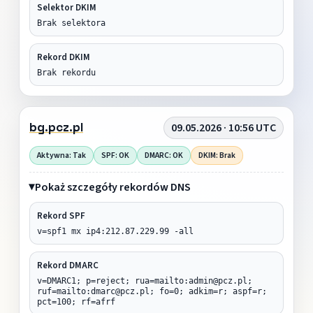
Selektor DKIM
Brak selektora
Rekord DKIM
Brak rekordu
bg.pcz.pl
09.05.2026 · 10:56 UTC
Aktywna: Tak
SPF: OK
DMARC: OK
DKIM: Brak
Pokaż szczegóły rekordów DNS
Rekord SPF
v=spf1 mx ip4:212.87.229.99 -all
Rekord DMARC
v=DMARC1; p=reject; rua=mailto:admin@pcz.pl;
ruf=mailto:dmarc@pcz.pl; fo=0; adkim=r; aspf=r;
pct=100; rf=afrf