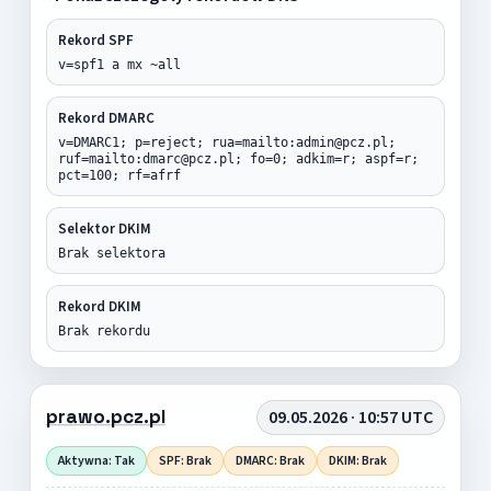
Rekord SPF
v=spf1 a mx ~all
Rekord DMARC
v=DMARC1; p=reject; rua=mailto:admin@pcz.pl;
ruf=mailto:dmarc@pcz.pl; fo=0; adkim=r; aspf=r;
pct=100; rf=afrf
Selektor DKIM
Brak selektora
Rekord DKIM
Brak rekordu
prawo.pcz.pl
09.05.2026 · 10:57 UTC
Aktywna: Tak
SPF: Brak
DMARC: Brak
DKIM: Brak