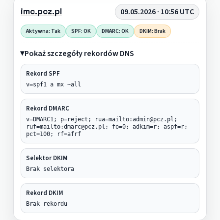
imc.pcz.pl
09.05.2026 · 10:56 UTC
Aktywna: Tak
SPF: OK
DMARC: OK
DKIM: Brak
Pokaż szczegóły rekordów DNS
Rekord SPF
v=spf1 a mx ~all
Rekord DMARC
v=DMARC1; p=reject; rua=mailto:admin@pcz.pl;
ruf=mailto:dmarc@pcz.pl; fo=0; adkim=r; aspf=r;
pct=100; rf=afrf
Selektor DKIM
Brak selektora
Rekord DKIM
Brak rekordu