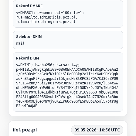
Rekord DMARC
v=DMARC1; p=none; pct=100; fo=1;
rua=mailto:admin@icis.pcz.pl;
ruf=mailto:admin@icis.pcz.pl
Selektor DKIM
mail
Rekord DKIM
v=DKIM1; h=sha256; k=rsa; t=y;
p=MIIBIjANBgkqhkiG9w0BAQEFAAOCAQ8AMIIBCgKCAQEAu2
+/Or59DsMSheGx0fKYiOCiSlDdOD3kp2aIfcLY6aUSDKzQqk
aeFh3lquPlFdgzqqpqJ+t5kjmuHzBtRPC85PGA7CJ36rZP09
SrE1G+xnm/nSiL/D61rwpx3u5wuRsc4zKI1v3yxH/lL64tww
dLcHE5AEXGb+WAH6+dLE/34I1MXqIl58DYk9zJGYqINe404/
GylKW/r9YDiQ+ILdkbRTjurwL7OgzKPICyJG6UT9bQ69L8XQ
F248ltgO00J085GvubfKJVslgXps4OseWIAp7ZN20di8cRbo
YeO/MbXXLj6+0MrVjVOKZ1r6Uq90GfE5n8UoEA5sl57otrUg
P2swIDAQAB
iisi.pcz.pl
09.05.2026 · 10:56 UTC