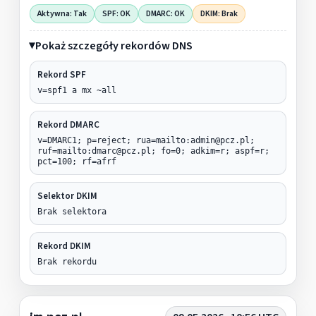
Aktywna: Tak
SPF: OK
DMARC: OK
DKIM: Brak
Pokaż szczegóły rekordów DNS
Rekord SPF
v=spf1 a mx ~all
Rekord DMARC
v=DMARC1; p=reject; rua=mailto:admin@pcz.pl;
ruf=mailto:dmarc@pcz.pl; fo=0; adkim=r; aspf=r;
pct=100; rf=afrf
Selektor DKIM
Brak selektora
Rekord DKIM
Brak rekordu