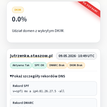
DO POPRAWY
DKIM
0.0%
Udział domen z wykrytym DKIM.
jutrzenka.staszow.pl
09.05.2026 · 10:49 UTC
Aktywna: Tak
SPF: OK
DMARC: Brak
DKIM: Brak
Pokaż szczegóły rekordów DNS
Rekord SPF
v=spf1 mx a ip4:81.26.27.5 -all
Rekord DMARC