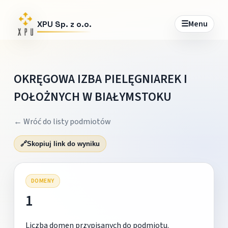
☰
Menu
XPU Sp. z o.o.
OKRĘGOWA IZBA PIELĘGNIAREK I
POŁOŻNYCH W BIAŁYMSTOKU
← Wróć do listy podmiotów
🔗
Skopiuj link do wyniku
DOMENY
1
Liczba domen przypisanych do podmiotu.