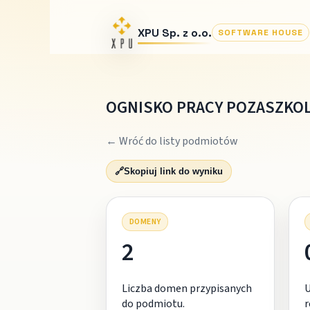
XPU Sp. z o.o.
SOFTWARE HOUSE
OGNISKO PRACY POZASZKO
← Wróć do listy podmiotów
🔗
Skopiuj link do wyniku
DOMENY
2
Liczba domen przypisanych
do podmiotu.
r