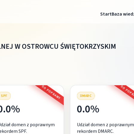
Start
Baza wied
LNEJ W OSTROWCU ŚWIĘTOKRZYSKIM
DO POPRAWY
DO POP
SPF
DMARC
0.0%
0.0%
Udział domen z poprawnym
Udział domen z poprawnym
ekordem SPF.
rekordem DMARC.