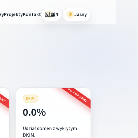
🇬🇧
zy
Projekty
Kontakt
☀
Jasny
EN
RAWY
DO POPRAWY
DKIM
0.0%
Udział domen z wykrytym
DKIM.