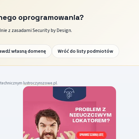
znego oprogramowania?
ie z zasadami Security by Design.
awdź własną domenę
Wróć do listy podmiotów
m technicznym
lustroczynszowe.pl
.