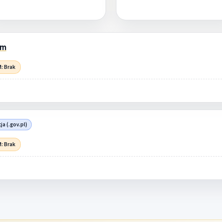
om
: Brak
ja (.gov.pl)
: Brak