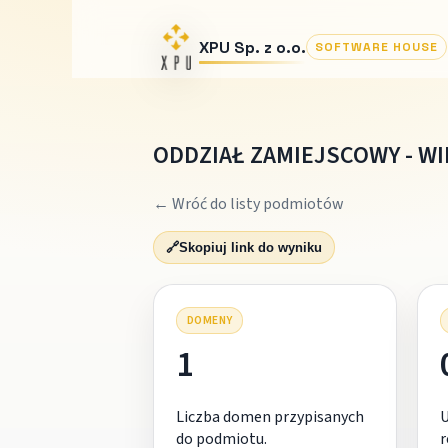
XPU Sp. z o.o.
SOFTWARE HOUSE
ODDZIAŁ ZAMIEJSCOWY - W
← Wróć do listy podmiotów
🔗
Skopiuj link do wyniku
DOMENY
1
Liczba domen przypisanych
do podmiotu.
r