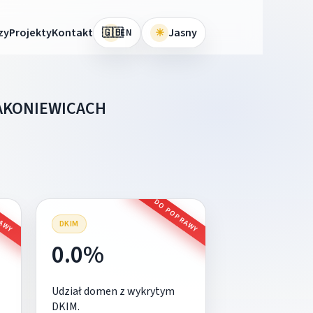
🇬🇧
zy
Projekty
Kontakt
☀
Jasny
EN
AKONIEWICACH
RAWY
DO POPRAWY
DKIM
0.0%
Udział domen z wykrytym
DKIM.