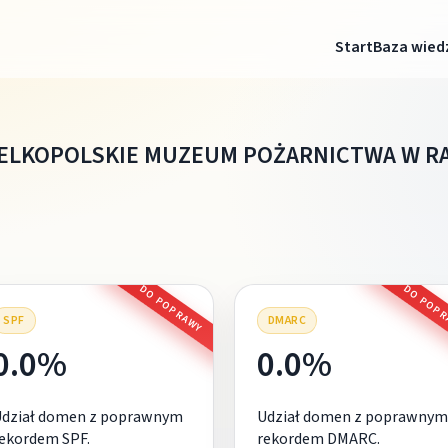
Start
Baza wied
IELKOPOLSKIE MUZEUM POŻARNICTWA W R
DO POPRAWY
DO POP
SPF
DMARC
0.0%
0.0%
Udział domen z poprawnym
Udział domen z poprawnym
ekordem SPF.
rekordem DMARC.