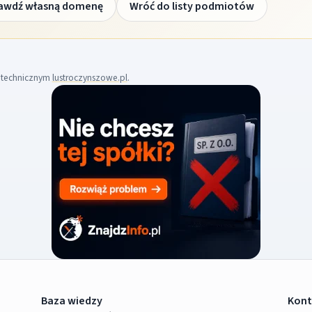
awdź własną domenę
Wróć do listy podmiotów
m technicznym
lustroczynszowe.pl
.
Baza wiedzy
Kont