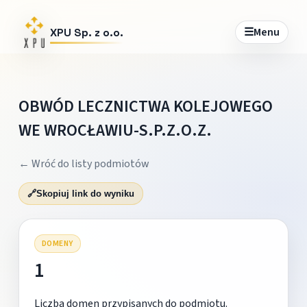
☰
Menu
XPU Sp. z o.o.
OBWÓD LECZNICTWA KOLEJOWEGO
WE WROCŁAWIU-S.P.Z.O.Z.
← Wróć do listy podmiotów
🔗
Skopiuj link do wyniku
DOMENY
1
Liczba domen przypisanych do podmiotu.