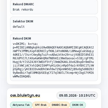
Rekord DMARC
Brak rekordu
Selektor DKIM
default
Rekord DKIM
v=DKIM1; k=rsa;
p=MIIBIjANBgkqhkiG9w0BAQEFAAOCAQ8AMIIBCgKCAQEAt2
nWPTVJPMMiXxpFdER0IlyfKNL14YoN6N6/i8MewgCukS6qLy
4dKE1//lhzrC4eyBg7uiF+xADwLktkn29rszjVUBIDl8hE31
R6JdPV17Lt4Xa4aKWnQRmfN8hHIz3NeOaoxac+SlBj/gFtMi
Hugj9/tlSSZ4J6Y3WEUf5tfjl9mWZKA6L3Xx62BspDr8mEhu
jijtVWCjACYxh1QH2IUHPYyH1zGkjnRpOf4a1rAYBXC1TLVW
p5pRgj/yKCB3IOvAdDhCWvh9w729pnHW50ZjB9vOg5d8BZ0J
9yBedbir7q6l0MKQUSEEqCf27qlNUlLTXcmprWjCbgS7tMI6
wWMwIDAQAB;
ow.biuletyn.eu
09.05.2026 · 10:19 UTC
Aktywna: Tak
SPF: Brak
DMARC: Brak
DKIM: OK