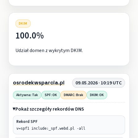
DKIM
100.0%
Udział domen z wykrytym DKIM.
osrodekwsparcia.pl
09.05.2026 · 10:19 UTC
Aktywna: Tak
SPF: OK
DMARC: Brak
DKIM: OK
Pokaż szczegóły rekordów DNS
Rekord SPF
v=spf1 include:_spf.webd.pl -all