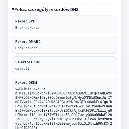
Pokaż szczegóły rekordów DNS
Rekord SPF
Brak rekordu
Rekord DMARC
Brak rekordu
Selektor DKIM
default
Rekord DKIM
v=DKIM1; k=rsa;
p=MIIBIjANBgkqhkiG9w0BAQEFAAOCAQ8AMIIBCgKCAQEAtv
2kKGoCGx6RmxIQ+y3BQdOYmm+0uSgN/Hya0NN3w8GucJWfIY
mDIVVmlxeQSxA43APMA6Gt9B+wdMz9b/QERm064kFr4fg6fD
Po9GI9d7OaSbrNrfU9ceVPKaFf9PYVaSZcIoV1toeQ+rLuea
E+J7wOmHVdXNOI0FYl7uQ/UrEGCkfAjtxBtF3DPI7LwzIjgO
LFWmimzfIRbxMelY61WZfihbe5SaJ9j7uviyO06uRBdWEt26
3o8CB3QBurrVryFZyxlTPVmR0y5LPO0ky1UKlVWh1hx9x0PD
+yvrUOP4cr1DoqxNST8tKGa9Bmejoo/6wiQISlmIE9RsKXr2
bKzQIDAQAB;