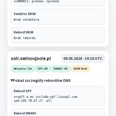
v=DMARC1; p=none; sp=none
Selektor DKIM
Brak selektora
Rekord DKIM
Brak rekordu
osir.swinoujscie.pl
09.05.2026 · 10:18 UTC
Aktywna: Tak
SPF: OK
DMARC: OK
DKIM: Brak
Pokaż szczegóły rekordów DNS
Rekord SPF
v=spf1 a mx include:spf.linuxpl.com
ip4:195.78.67.27 -all
Rekord DMARC