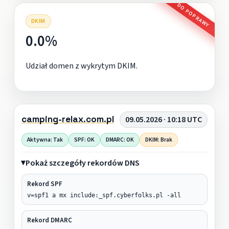
DO POPRAWY
DKIM
0.0%
Udział domen z wykrytym DKIM.
camping-relax.com.pl
09.05.2026 · 10:18 UTC
Aktywna: Tak
SPF: OK
DMARC: OK
DKIM: Brak
Pokaż szczegóły rekordów DNS
Rekord SPF
v=spf1 a mx include:_spf.cyberfolks.pl -all
Rekord DMARC