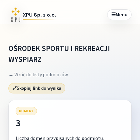
☰
Menu
XPU Sp. z o.o.
OŚRODEK SPORTU I REKREACJI
WYSPIARZ
← Wróć do listy podmiotów
🔗
Skopiuj link do wyniku
DOMENY
3
Liczba domen przypisanych do podmiotu.