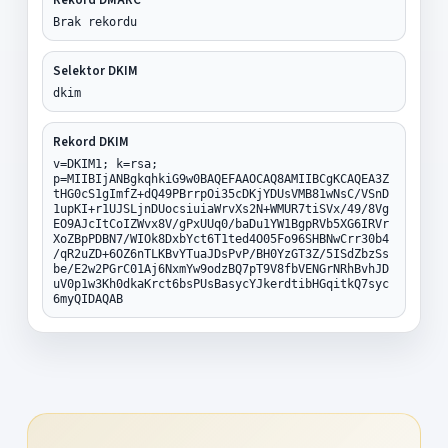
Brak rekordu
Selektor DKIM
dkim
Rekord DKIM
v=DKIM1; k=rsa;
p=MIIBIjANBgkqhkiG9w0BAQEFAAOCAQ8AMIIBCgKCAQEA3Z
tHG0cS1gImfZ+dQ49PBrrpOi35cDKjYDUsVMB81wNsC/VSnD
1upKI+r1UJSLjnDUocsiuiaWrvXs2N+WMUR7tiSVx/49/8Vg
EO9AJcItCoIZWvx8V/gPxUUq0/baDu1YW1BgpRVb5XG6IRVr
XoZBpPDBN7/WIOk8DxbYct6T1ted4O05Fo96SHBNwCrr30b4
/qR2uZD+6OZ6nTLKBvYTuaJDsPvP/BH0YzGT3Z/5ISdZbzSs
be/E2w2PGrC01Aj6NxmYw9odzBQ7pT9V8fbVENGrNRhBvhJD
uV0p1w3Kh0dkaKrct6bsPUsBasycYJkerdtibHGqitkQ7syc
6myQIDAQAB