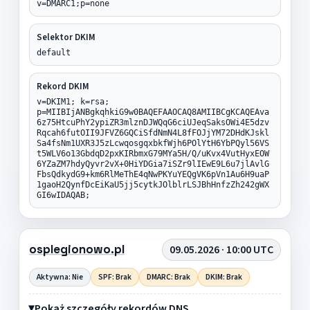
v=DMARC1;p=none
Selektor DKIM
default
Rekord DKIM
v=DKIM1; k=rsa;
p=MIIBIjANBgkqhkiG9w0BAQEFAAOCAQ8AMIIBCgKCAQEAva
6z75HtcuPhY2ypiZR3mlznDJWQqG6ciUJeqSaksOWi4E5dzv
Rqcah6futOII9JFVZ6GQCiSfdNmN4L8fFOJjYM72DHdKJskl
Sa4fsNm1UXR3J5zLcwqosgqxbkfWjh6POlYtH6YbPQyl56VS
t5WLV6o13GbdqD2pxKIRbmxG79MYa5H/Q/uKvx4VutHyxEOW
6YZaZM7hdyQyvr2vX+0HiYDGia7iSZr9lIEwE9L6u7jlAvlG
FbsQdkydG9+km6RlMeThE4qNwPKYuYEQgVK6pVn1Au6H9uaP
1gaoH2QynfDcEiKaU5jj5cytkJOlblrLSJBhHnfzZh242gWX
GI6wIDAQAB;
osplegionowo.pl
09.05.2026 · 10:00 UTC
Aktywna: Nie
SPF: Brak
DMARC: Brak
DKIM: Brak
Pokaż szczegóły rekordów DNS