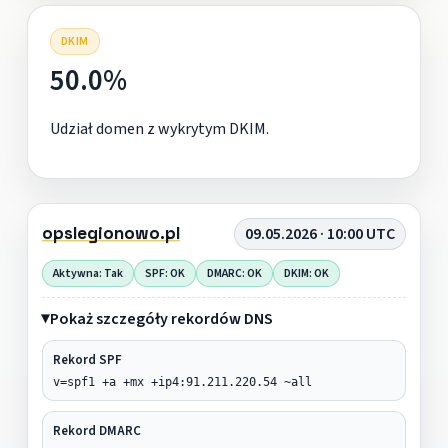
DKIM
50.0%
Udział domen z wykrytym DKIM.
opslegionowo.pl
09.05.2026 · 10:00 UTC
Aktywna: Tak
SPF: OK
DMARC: OK
DKIM: OK
Pokaż szczegóły rekordów DNS
Rekord SPF
v=spf1 +a +mx +ip4:91.211.220.54 ~all
Rekord DMARC