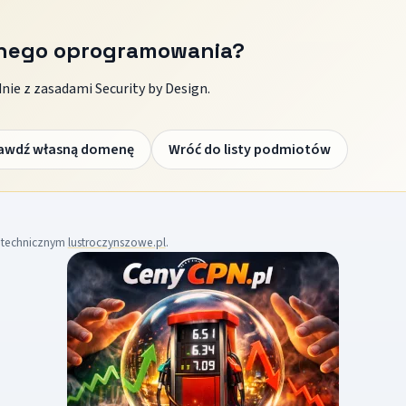
znego oprogramowania?
ie z zasadami Security by Design.
awdź własną domenę
Wróć do listy podmiotów
m technicznym
lustroczynszowe.pl
.