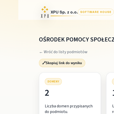
XPU Sp. z o.o.
SOFTWARE HOUSE
OŚRODEK POMOCY SPOŁECZ
← Wróć do listy podmiotów
🔗
Skopiuj link do wyniku
DOMENY
2
Liczba domen przypisanych
do podmiotu.
r