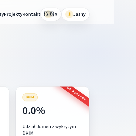
🇬🇧
zy
Projekty
Kontakt
☀
Jasny
EN
DO POPRAWY
DKIM
0.0%
Udział domen z wykrytym
DKIM.