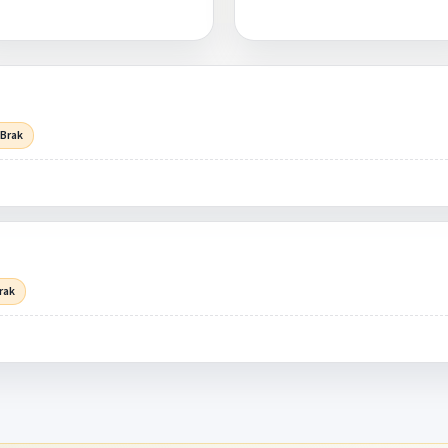
 Brak
rak