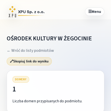
☰
Menu
XPU Sp. z o.o.
OŚRODEK KULTURY W ŻEGOCINIE
← Wróć do listy podmiotów
🔗
Skopiuj link do wyniku
DOMENY
1
Liczba domen przypisanych do podmiotu.