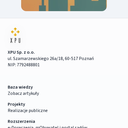
XPU Sp. z o.o.
ul. Szamarzewskiego 26a/18, 60-517 Poznań
NIP: 7792488801
Baza wiedzy
Zobacz artykuły
Projekty
Realizacje publiczne
Rozszerzenia
e‑Doręczenia, mObywatel i portal sądów