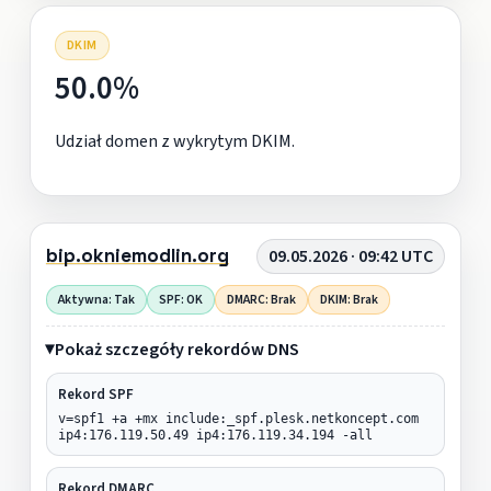
DKIM
50.0%
Udział domen z wykrytym DKIM.
bip.okniemodlin.org
09.05.2026 · 09:42 UTC
Aktywna: Tak
SPF: OK
DMARC: Brak
DKIM: Brak
Pokaż szczegóły rekordów DNS
Rekord SPF
v=spf1 +a +mx include:_spf.plesk.netkoncept.com
ip4:176.119.50.49 ip4:176.119.34.194 -all
Rekord DMARC