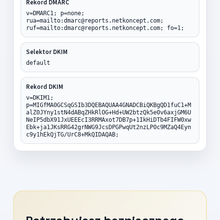
Rekord DMARC
v=DMARC1; p=none;
rua=mailto:dmarc@reports.netkoncept.com;
ruf=mailto:dmarc@reports.netkoncept.com; fo=1;
Selektor DKIM
default
Rekord DKIM
v=DKIM1;
p=MIGfMA0GCSqGSIb3DQEBAQUAA4GNADCBiQKBgQD1fuC1+M
alZ0JYny1stN4dABqZHkRlOG+Hd+UW2btzQk5e0v6axjGM6U
NeIP5dbX91JxUEEEcI3RRMAxot7DB7p+1IkHiDTb4FIFW0xw
Ebk+ja1JKsRRG42grNWG9JcsDPGPwqUt2nzLP0c9MZaQ4Eyn
c9y1hEkQjTG/UrC8+MkQIDAQAB;