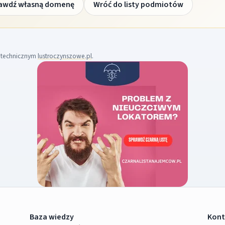
awdź własną domenę
Wróć do listy podmiotów
m technicznym
lustroczynszowe.pl
.
Baza wiedzy
Kont