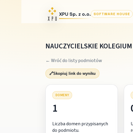
XPU Sp. z o.o.
SOFTWARE HOUSE
NAUCZYCIELSKIE KOLEGIUM
← Wróć do listy podmiotów
🔗
Skopiuj link do wyniku
DOMENY
1
Liczba domen przypisanych
do podmiotu.
r