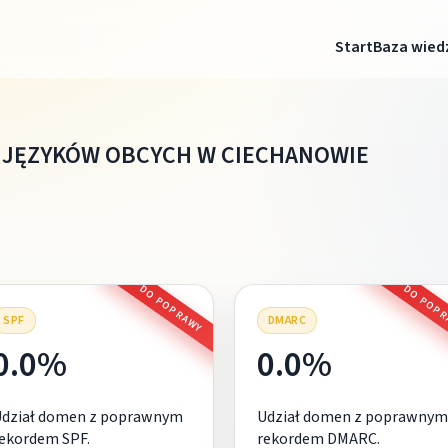
Start
Baza wied
 JĘZYKÓW OBCYCH W CIECHANOWIE
DO POPRAWY
DO POP
SPF
DMARC
0.0%
0.0%
Udział domen z poprawnym
Udział domen z poprawnym
ekordem SPF.
rekordem DMARC.