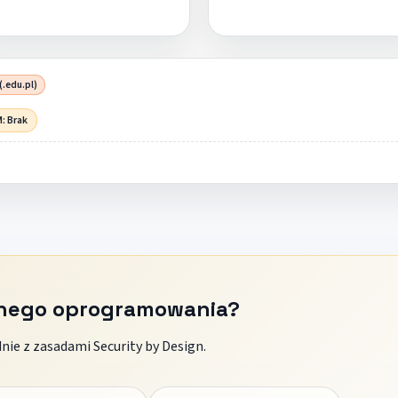
(.edu.pl)
: Brak
znego oprogramowania?
ie z zasadami Security by Design.