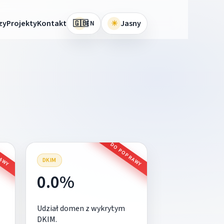
🇬🇧
zy
Projekty
Kontakt
☀
Jasny
EN
RAWY
DO POPRAWY
DKIM
0.0%
Udział domen z wykrytym
DKIM.