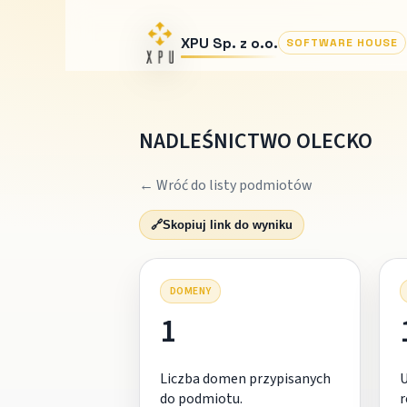
XPU Sp. z o.o.
SOFTWARE HOUSE
NADLEŚNICTWO OLECKO
← Wróć do listy podmiotów
🔗
Skopiuj link do wyniku
DOMENY
1
Liczba domen przypisanych
do podmiotu.
r