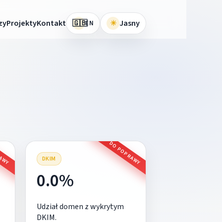
🇬🇧
zy
Projekty
Kontakt
☀
Jasny
EN
RAWY
DO POPRAWY
DKIM
0.0%
Udział domen z wykrytym
DKIM.