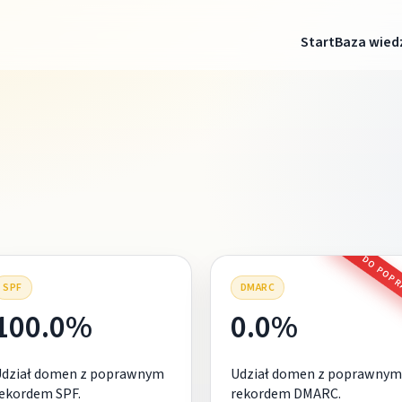
Start
Baza wied
DO POP
SPF
DMARC
100.0%
0.0%
Udział domen z poprawnym
Udział domen z poprawnym
ekordem SPF.
rekordem DMARC.