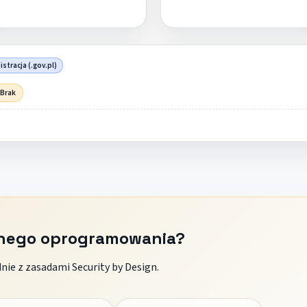
stracja (.gov.pl)
 Brak
znego oprogramowania?
ie z zasadami Security by Design.