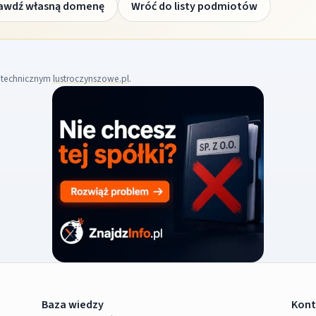
awdź własną domenę
Wróć do listy podmiotów
m technicznym
lustroczynszowe.pl
.
Baza wiedzy
Kont