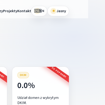
🇬🇧
zy
Projekty
Kontakt
☀
Jasny
EN
RAWY
DO POPRAWY
DKIM
0.0%
Udział domen z wykrytym
DKIM.