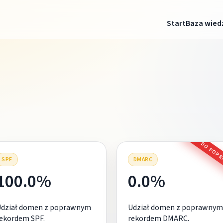
Start
Baza wied
DO POP
SPF
DMARC
100.0%
0.0%
Udział domen z poprawnym
Udział domen z poprawnym
ekordem SPF.
rekordem DMARC.