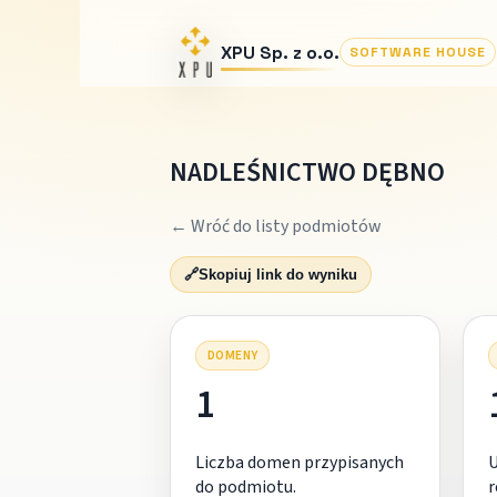
XPU Sp. z o.o.
SOFTWARE HOUSE
NADLEŚNICTWO DĘBNO
← Wróć do listy podmiotów
🔗
Skopiuj link do wyniku
DOMENY
1
Liczba domen przypisanych
do podmiotu.
r