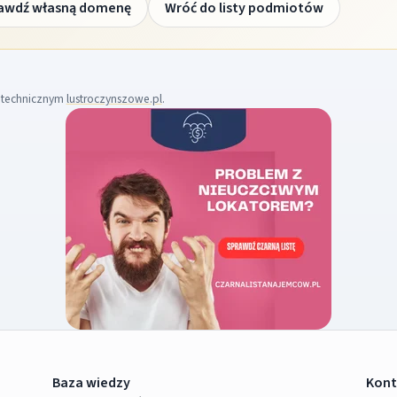
awdź własną domenę
Wróć do listy podmiotów
m technicznym
lustroczynszowe.pl
.
Baza wiedzy
Kont