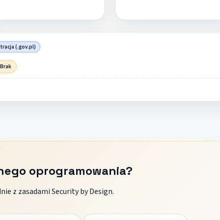
racja (.gov.pl)
 Brak
znego oprogramowania?
ie z zasadami Security by Design.