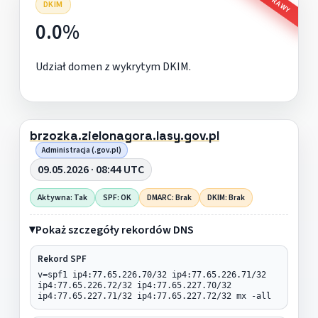
DKIM
0.0%
Udział domen z wykrytym DKIM.
brzozka.zielonagora.lasy.gov.pl
Administracja (.gov.pl)
09.05.2026 · 08:44 UTC
Aktywna: Tak
SPF: OK
DMARC: Brak
DKIM: Brak
Pokaż szczegóły rekordów DNS
Rekord SPF
v=spf1 ip4:77.65.226.70/32 ip4:77.65.226.71/32
ip4:77.65.226.72/32 ip4:77.65.227.70/32
ip4:77.65.227.71/32 ip4:77.65.227.72/32 mx -all