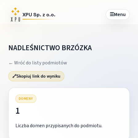
☰
Menu
XPU Sp. z o.o.
NADLEŚNICTWO BRZÓZKA
← Wróć do listy podmiotów
🔗
Skopiuj link do wyniku
DOMENY
1
Liczba domen przypisanych do podmiotu.