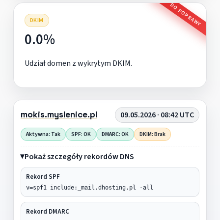
DO POPRAWY
DKIM
0.0%
Udział domen z wykrytym DKIM.
mokis.myslenice.pl
09.05.2026 · 08:42 UTC
Aktywna: Tak
SPF: OK
DMARC: OK
DKIM: Brak
Pokaż szczegóły rekordów DNS
Rekord SPF
v=spf1 include:_mail.dhosting.pl -all
Rekord DMARC