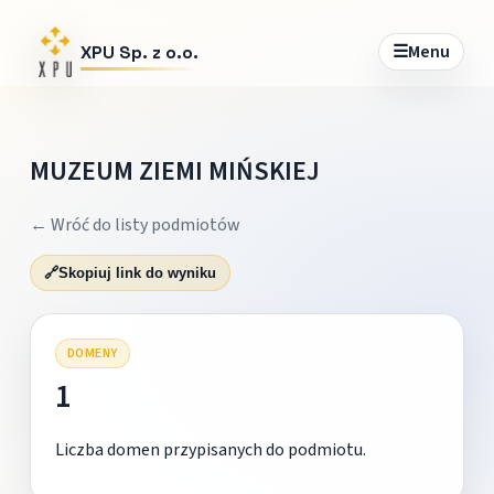
☰
Menu
XPU Sp. z o.o.
MUZEUM ZIEMI MIŃSKIEJ
← Wróć do listy podmiotów
🔗
Skopiuj link do wyniku
DOMENY
1
Liczba domen przypisanych do podmiotu.